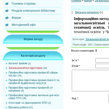
Головна
»
Файли
»
Загальноосв
Головна сторінка
Розділи електронної бібліотеки
[ ·
Викачати видалено
() ]
Форум
Інформаційно-мет
загальноосвітньої
Методичний офіс
технічної) освіти,
технічної освіти у Че
Форма входу
Категорія
:
Загальноосвітня пі
Переглядів
:
165
|
Завантажен
Всього коментарів
:
0
Категорії розділу
Ім`я *:
Каталог файлів
[2]
Email *:
Загальноосвітня підготовка
[39]
Професійна підготовка професій сфери
послуг
[19]
Професійна підготовка промисловості та
професій будівельної галузі
[9]
Професійна підготовка професій с/г
напрямку
[8]
Професійна підготовка загальна для всіх
сфер ПТО
Код *:
[36]
Атестація та ліцензування ЗПО
[2]
Виховна робота
[97]