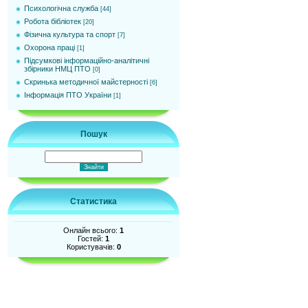
Психологічна служба
[44]
Робота бібліотек
[20]
Фізична культура та спорт
[7]
Охорона праці
[1]
Підсумкові інформаційно-аналітичні
збірники НМЦ ПТО
[0]
Cкринька методичної майстерності
[6]
Інформація ПТО України
[1]
Пошук
Статистика
Онлайн всього:
1
Гостей:
1
Користувачів:
0