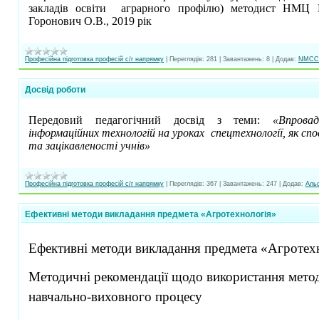
закладів освіти аграрного профілю) методист НМЦ П
Горонович О.В., 2019 рік
Професійна підготовка професій с/г напрямку
|
Переглядів:
281
|
Завантажень:
8
|
Додав:
NMCC
Досвід роботи
Передовий педагогічний досвід з теми:
«Впрова
інформаційних технологій на уроках спецтехнології, як спо
та зацікавленості учнів»
Професійна підготовка професій с/г напрямку
|
Переглядів:
367
|
Завантажень:
247
|
Додав:
Аль
Ефективні методи викладання предмета «Агротехнологія»
Ефективні методи викладання предмета «Агротех
Методичні рекомендації щодо використання методу
навчально-виховного процесу