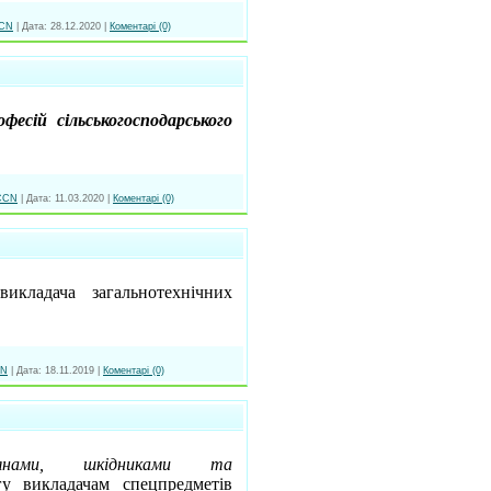
CN
|
Дата:
28.12.2020
|
Коментарі (0)
фесій сільськогосподарського
CCN
|
Дата:
11.03.2020
|
Коментарі (0)
викладача загальнотехнічних
N
|
Дата:
18.11.2019
|
Коментарі (0)
ами, шкідниками та
 викладачам спецпредметів