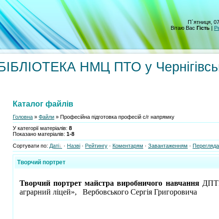
П`ятниця, 07
Вітаю Вас
Гість
|
Р
БЛІОТЕКА НМЦ ПТО у Чернігівсь
Каталог файлів
Головна
»
Файли
» Професійна підготовка професій с/г напрямку
У категорії матеріалів
:
8
Показано матеріалів
:
1-8
Сортувати по
:
Даті
·
Назві
·
Рейтингу
·
Коментарям
·
Завантаженням
·
Перегляд
Творчий портрет
Творчий портрет майстра виробничого навчання
ДПТН
аграрний ліцей», Вербовського Сергія Григоровича