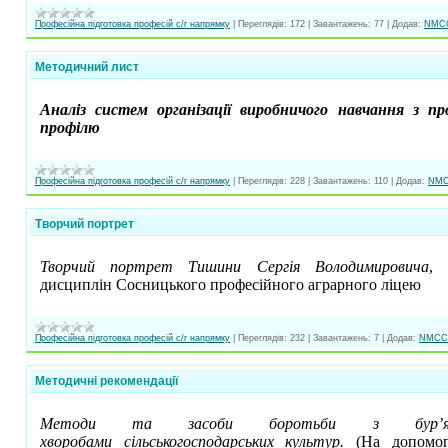
Професійна підготовка професій с/г напрямку
|
Переглядів:
172
|
Завантажень:
77
|
Додав:
NMC
Методичний лист
Аналіз систем організації виробничого навчання з про
профілю
Професійна підготовка професій с/г напрямку
|
Переглядів:
228
|
Завантажень:
110
|
Додав:
NM
Творчий портрет
Творчий портрет Тишини Сергія Володимировича
, 
дисциплін Сосницького професійного аграрного ліцею
Професійна підготовка професій с/г напрямку
|
Переглядів:
232
|
Завантажень:
7
|
Додав:
NMCC
Методичні рекомендації
Методи та засоби боротьби з бур’ян
хворобами сільськогосподарських культур.
(На допомогу