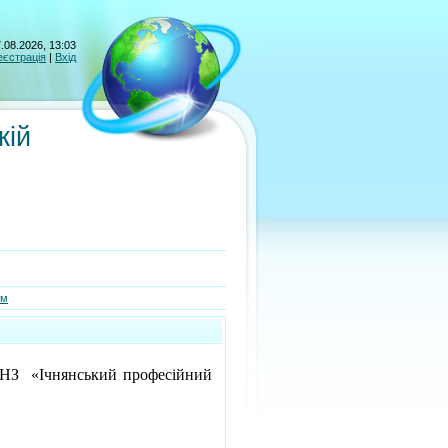
.08.2026, 13:03
еєстрація
|
Вхід
кій
ам
З «Ічнянський професійний