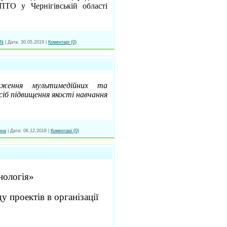
ТО у Чернігівській області
N
|
Дата:
30.05.2019
|
Коментарі (0)
дження мультимедійних та
сіб підвищення якості навчання
она
|
Дата:
06.12.2016
|
Коментарі (0)
нологія»
 проектів в організації