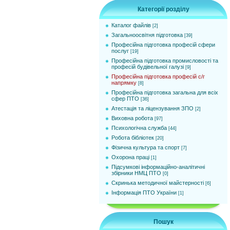
Категорії розділу
Каталог файлів
[2]
Загальноосвітня підготовка
[39]
Професійна підготовка професій сфери
послуг
[19]
Професійна підготовка промисловості та
професій будівельної галузі
[9]
Професійна підготовка професій с/г
напрямку
[8]
Професійна підготовка загальна для всіх
сфер ПТО
[36]
Атестація та ліцензування ЗПО
[2]
Виховна робота
[97]
Психологічна служба
[44]
Робота бібліотек
[20]
Фізична культура та спорт
[7]
Охорона праці
[1]
Підсумкові інформаційно-аналітичні
збірники НМЦ ПТО
[0]
Cкринька методичної майстерності
[6]
Інформація ПТО України
[1]
Пошук