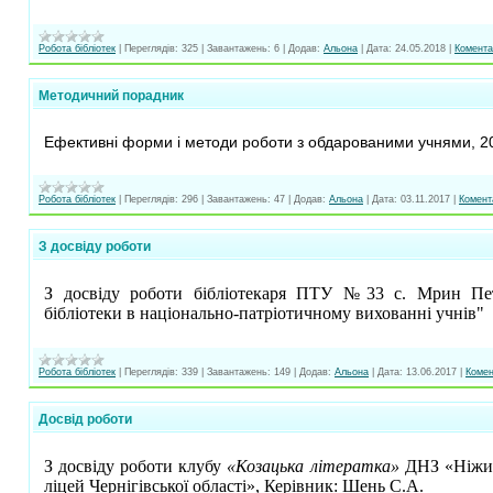
Робота бібліотек
|
Переглядів:
325
|
Завантажень:
6
|
Додав:
Альона
|
Дата:
24.05.2018
|
Коментар
Методичний порадник
Ефективні форми і методи роботи з обдарованими учнями, 20
Робота бібліотек
|
Переглядів:
296
|
Завантажень:
47
|
Додав:
Альона
|
Дата:
03.11.2017
|
Комента
З досвіду роботи
З досвіду роботи бібліотекаря ПТУ №33 с. Мрин Пет
бібліотеки в національно-патріотичному вихованні учнів"
Робота бібліотек
|
Переглядів:
339
|
Завантажень:
149
|
Додав:
Альона
|
Дата:
13.06.2017
|
Комен
Досвід роботи
З досвіду роботи клубу
«Козацька літератка»
ДНЗ «Ніжин
ліцей Чернігівської області», Керівник: Шень С.А.