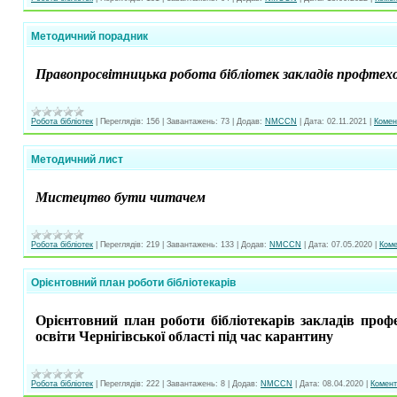
Методичний порадник
Правопросвітницька робота бібліотек закладів профтех
Робота бібліотек
|
Переглядів:
156
|
Завантажень:
73
|
Додав:
NMCCN
|
Дата:
02.11.2021
|
Комент
Методичний лист
Мистецтво бути читачем
Робота бібліотек
|
Переглядів:
219
|
Завантажень:
133
|
Додав:
NMCCN
|
Дата:
07.05.2020
|
Коме
Орієнтовний план роботи бібліотекарів
Орієнтовний план роботи бібліотекарів закладів профес
освіти Чернігівської області під час карантину
Робота бібліотек
|
Переглядів:
222
|
Завантажень:
8
|
Додав:
NMCCN
|
Дата:
08.04.2020
|
Комент