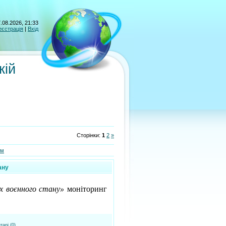
.08.2026, 21:33
еєстрація
|
Вхід
кій
Сторінки
:
1
2
»
ам
ану
х воєнного стану»
моніторинг
тарі (0)