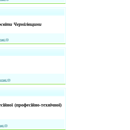
освіти Чернігівщини
арі (0)
нтарі (0)
ійної (професійно-технічної)
арі (0)