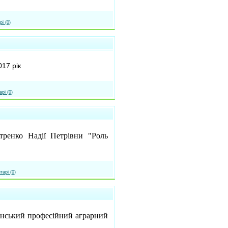
і (0)
17 рік
рі (0)
ренко Надії Петрівни "Роль
тарі (0)
ський професійний аграрний