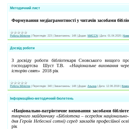
Методичний лист
Формування медіаграмотності у читачів засобами біблі
Робота бібліотек
|
Переглядів:
223
|
Завантажень:
148
|
Додав:
NMCCN
|
Дата:
01.04.2020
|
Коме
Досвід роботи
З досвіду роботи бібліотекаря Сновського вищого пр
господартсва Шуст Т.В.
«Національне виховання чере
історію свят»
2018 рік
Робота бібліотек
|
Переглядів:
340
|
Завантажень:
148
|
Додав:
Альона
|
Дата:
12.06.2018
|
Комен
Інформаційно-методичний бюлетень
«Національно-патріотичне виховання засобами бібліоте
творчого майданчику «Бібліотека – осередок національно
дня Героїв Небесної сотні) серед закладів професійної осві
рік