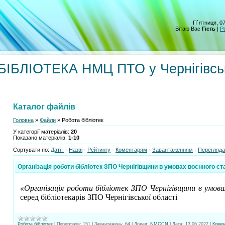
П`ятниця, 07
Вітаю Вас
Гість
|
Р
БЛІОТЕКА НМЦ ПТО у Чернігівсь
Каталог файлів
Головна
»
Файли
» Робота бібліотек
У категорії матеріалів
:
20
Показано матеріалів
:
1-10
Сортувати по
:
Даті
·
Назві
·
Рейтингу
·
Коментарям
·
Завантаженням
·
Перегляд
Організація роботи бібліотек ЗПО Чернігівщини в умовах воєнного ст
«Організація роботи бібліотек ЗПО Чернігівщини в умова
серед бібліотекарів ЗПО Чернігівської області
Робота бібліотек
|
Переглядів:
151
|
Завантажень:
64
|
Додав:
NMCCN
|
Дата:
13.06.2022
|
Комен