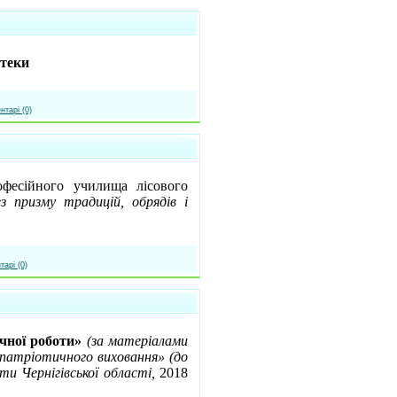
отеки
нтарі (0)
офесійного училища лісового
з призму традицій, обрядів і
тарі (0)
чної роботи»
(за матеріалами
-патріотичного виховання» (до
ти Чернігівської області,
2018