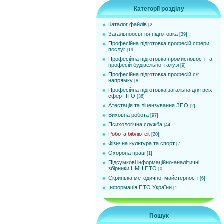
Категорії розділу
Каталог файлів
[2]
Загальноосвітня підготовка
[39]
Професійна підготовка професій сфери
послуг
[19]
Професійна підготовка промисловості та
професій будівельної галузі
[9]
Професійна підготовка професій с/г
напрямку
[8]
Професійна підготовка загальна для всіх
сфер ПТО
[36]
Атестація та ліцензування ЗПО
[2]
Виховна робота
[97]
Психологічна служба
[44]
Робота бібліотек
[20]
Фізична культура та спорт
[7]
Охорона праці
[1]
Підсумкові інформаційно-аналітичні
збірники НМЦ ПТО
[0]
Cкринька методичної майстерності
[6]
Інформація ПТО України
[1]
Пошук