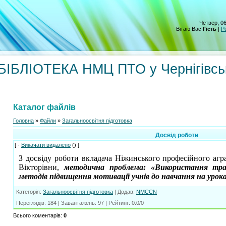
Четвер, 06
Вітаю Вас
Гість
|
Р
БЛІОТЕКА НМЦ ПТО у Чернігівсь
Каталог файлів
Головна
»
Файли
»
Загальноосвітня підготовка
Досвід роботи
[ ·
Викачати видалено
() ]
З досвіду роботи вкладача Ніжинського професійного агр
Вікторівни,
методична проблема: «Використання тра
методів підвищення мотивації учнів до навчання на уроках
Категорія
:
Загальноосвітня підготовка
|
Додав
:
NMCCN
Переглядів
:
184
|
Завантажень
:
97
|
Рейтинг
:
0.0
/
0
Всього коментарів
:
0