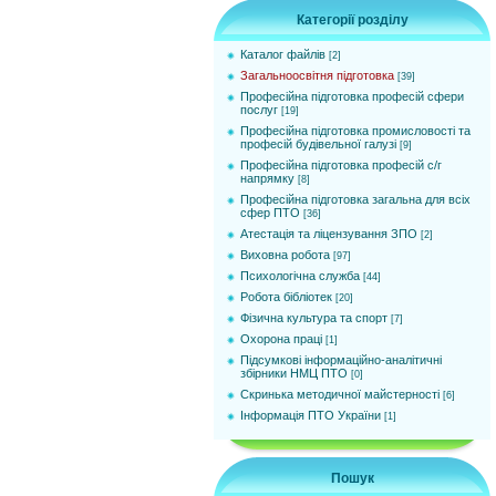
Категорії розділу
Каталог файлів
[2]
Загальноосвітня підготовка
[39]
Професійна підготовка професій сфери
послуг
[19]
Професійна підготовка промисловості та
професій будівельної галузі
[9]
Професійна підготовка професій с/г
напрямку
[8]
Професійна підготовка загальна для всіх
сфер ПТО
[36]
Атестація та ліцензування ЗПО
[2]
Виховна робота
[97]
Психологічна служба
[44]
Робота бібліотек
[20]
Фізична культура та спорт
[7]
Охорона праці
[1]
Підсумкові інформаційно-аналітичні
збірники НМЦ ПТО
[0]
Cкринька методичної майстерності
[6]
Інформація ПТО України
[1]
Пошук