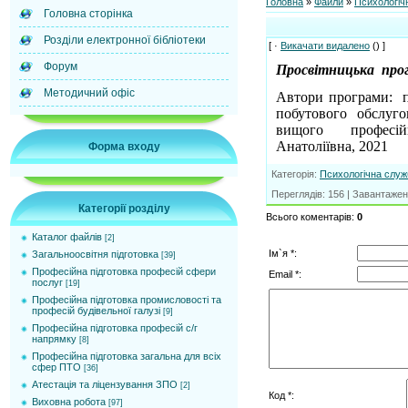
Головна
»
Файли
»
Психологіч
Головна сторінка
Розділи електронної бібліотеки
[ ·
Викачати видалено
() ]
Форум
Просвітницька прог
Методичний офіс
Автори програми: п
побутового обслуг
вищого професійн
Анатоліївна, 2021
Форма входу
Категорія
:
Психологічна служ
Переглядів
:
156
|
Завантажен
Категорії розділу
Всього коментарів
:
0
Каталог файлів
[2]
Ім`я *:
Загальноосвітня підготовка
[39]
Професійна підготовка професій сфери
Email *:
послуг
[19]
Професійна підготовка промисловості та
професій будівельної галузі
[9]
Професійна підготовка професій с/г
напрямку
[8]
Професійна підготовка загальна для всіх
сфер ПТО
[36]
Атестація та ліцензування ЗПО
[2]
Код *:
Виховна робота
[97]