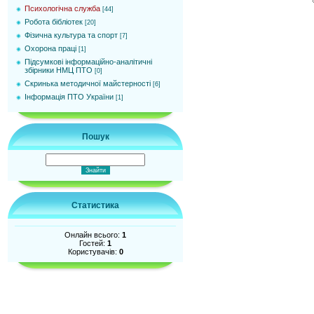
Психологічна служба
[44]
Робота бібліотек
[20]
Фізична культура та спорт
[7]
Охорона праці
[1]
Підсумкові інформаційно-аналітичні
збірники НМЦ ПТО
[0]
Cкринька методичної майстерності
[6]
Інформація ПТО України
[1]
Пошук
Статистика
Онлайн всього:
1
Гостей:
1
Користувачів:
0