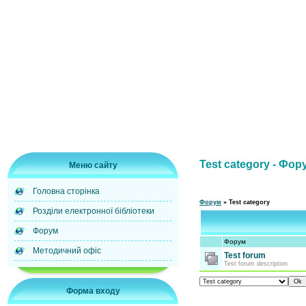
Test category - Фор
Меню сайту
Головна сторінка
Форум
»
Test category
Розділи електронної бібліотеки
Форум
Форум
Методичний офіс
Test forum
Test forum description
Форма входу