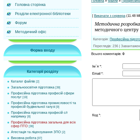
Головна
»
Файли
»
Професійна
Головна сторінка
Розділи електронної бібліотеки
[
Викачати з сервера
(11.48 Mb
Форум
Методична розробка 
методичного центру п
Методичний офіс
Категорія
:
Професійна підгот
Переглядів
:
236
|
Завантажен
Форма входу
Всього коментарів
:
0
Ім`я *:
Категорії розділу
Email *:
Каталог файлів
[2]
Загальноосвітня підготовка
[39]
Професійна підготовка професій сфери
послуг
[19]
Професійна підготовка промисловості та
професій будівельної галузі
[9]
Професійна підготовка професій с/г
Код *:
напрямку
[8]
Професійна підготовка загальна для всіх
сфер ПТО
[36]
Атестація та ліцензування ЗПО
[2]
Виховна робота
[97]