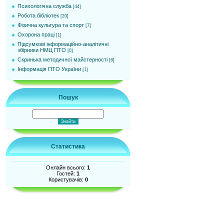
Психологічна служба
[44]
Робота бібліотек
[20]
Фізична культура та спорт
[7]
Охорона праці
[1]
Підсумкові інформаційно-аналітичні
збірники НМЦ ПТО
[0]
Cкринька методичної майстерності
[6]
Інформація ПТО України
[1]
Пошук
Статистика
Онлайн всього:
1
Гостей:
1
Користувачів:
0