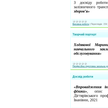
З досвіду роботи
залізничного тран
здоров’я»
Виховна робота
|
Переглядів:
154
Творчий портерт
Ходякової Марини
навчального зак
обслуговування»
Професійна підготовка загальна 
Досвід роботи
«Впровадження ін
фізики»
,
опис до
Дігтярівського про
Іванівни, 2021