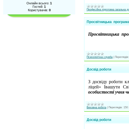
Онлайн всього:
1
Гостей:
1
Професійна підготовка загальна 
Користувачів:
0
Просвітницька програма
Просвітницька прог
Психологічна служба
|
Переглядів:
Досвід роботи
З досвіду роботи к
ліцей» Івашути Св
особистості учня ч
Виховна робота
|
Переглядів:
150
Досвід роботи