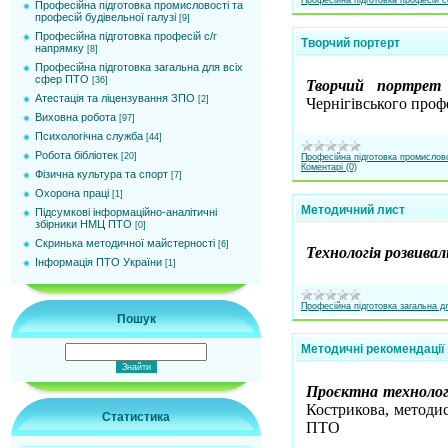
Професійна підготовка професій 
Професійна підготовка промисловості та
професій будівельної галузі
[9]
Професійна підготовка професій с/г
Творчий портерт
напрямку
[8]
Професійна підготовка загальна для всіх
сфер ПТО
[36]
Творчий портрет
Атестація та ліцензування ЗПО
[2]
Чернігівського проф
Виховна робота
[97]
Психологічна служба
[44]
Робота бібліотек
[20]
Професійна підготовка промислово
Коментарі (0)
Фізична культура та спорт
[7]
Охорона праці
[1]
Методичний лист
Підсумкові інформаційно-аналітичні
збірники НМЦ ПТО
[0]
Cкринька методичної майстерності
[6]
Технологія розвива
Інформація ПТО України
[1]
Професійна підготовка загальна 
Пошук
Методичні рекомендації
Проєктна технологі
Кострикова, методис
Статистика
ПТО