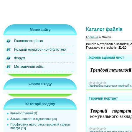
Каталог файлів
Меню сайту
Головна
»
Файли
Головна сторінка
Всього матеріалів в каталозі
:
2
Показано матеріалів
:
11-20
Розділи електронної бібліотеки
Інформаційний лист
Форум
Методичний офіс
Трендові технології
Форма входу
Професійна підготовка професій 
Творчий портрет
Категорії розділу
Творчий портрет
Каталог файлів
[2]
комунального закла
Загальноосвітня підготовка
[39]
Професійна підготовка професій сфери
послуг
[19]